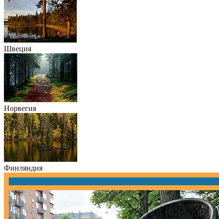
Швеция
Норвегия
Финляндия