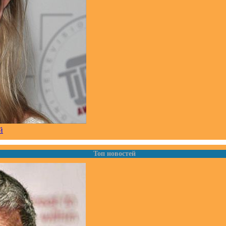
й
Топ новостей