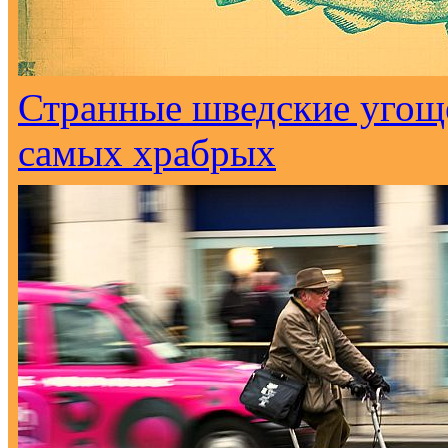
Странные шведские угоще
самых храбрых