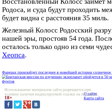
Восстановленный Колосс займет ме
Родоса, и суда будут проходить ме
будет видна с расстояния 35 миль.
Железный Колосс Родосский разру
нашей эры, простояв 54 года. Посл
осталось только одно из семи чуде
Хеопса
.
Фарерах произойдет последнее в новейшей истории солнечное 
фунтов
Использование материалов сайта разрешается при
О сайте
условии наличия индексируемой ссылки на источник.
18+
Карта сайта