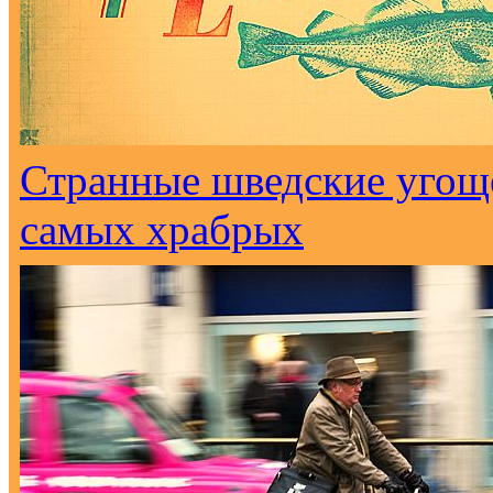
Странные шведские угоще
самых храбрых