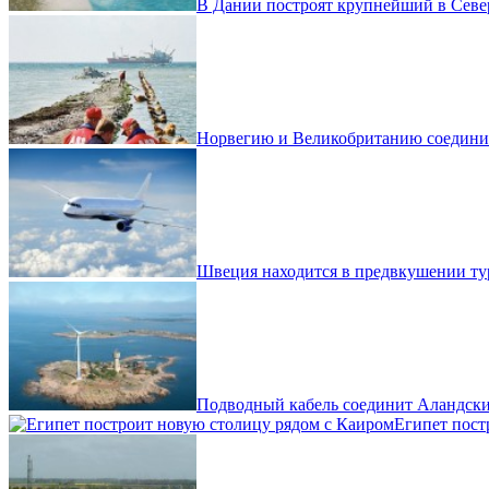
В Дании построят крупнейший в Севе
Норвегию и Великобританию соедини
Швеция находится в предвкушении тур
Подводный кабель соединит Аландск
Египет пост