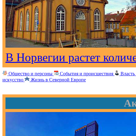
В Норвегии растет колич
Общество и персоны
События и происшествия
Власть
искусство
Жизнь в Северной Европе
Ак