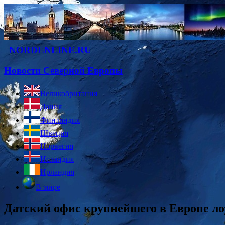
NORDENLINE.RU
Новости Северной Европы
Великобритания
Дания
Финляндия
Швеция
Норвегия
Исландия
Ирландия
В мире
Датский офис крупнейшего в Европе ло