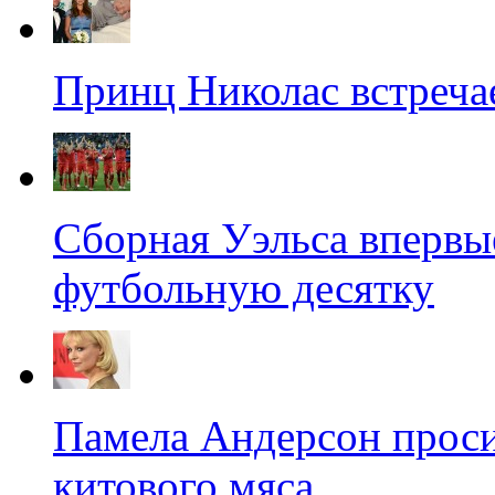
Принц Николас встречае
Сборная Уэльса впервы
футбольную десятку
Памела Андерсон проси
китового мяса