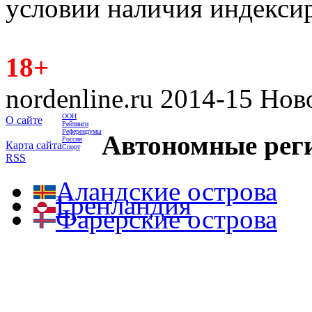
условии наличия индекси
18+
nordenline.ru 2014-15 Но
ООН
О сайте
Рейтинги
Референдумы
Автономные рег
Россия
Карта сайта
Спорт
RSS
Аландские острова
Гренландия
Фарерские острова