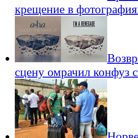
крещение в фотография
Возвр
сцену омрачил конфуз 
Норве