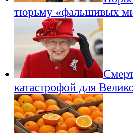
тюрьму «фальшивых ми
Смерт
катастрофой для Велик