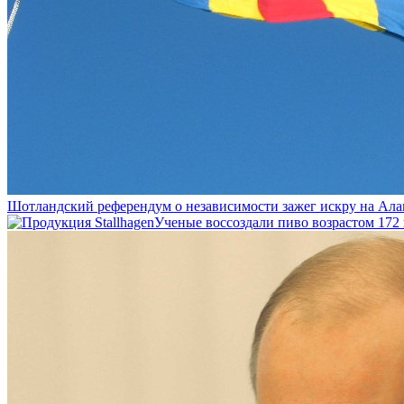
Шотландский референдум о независимости зажег искру на Ала
Ученые воссоздали пиво возрастом 172 