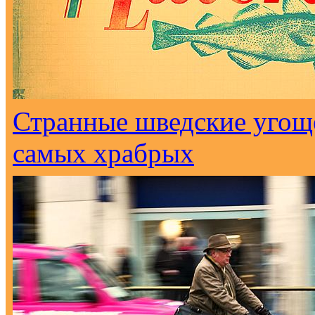
Странные шведские угоще
самых храбрых