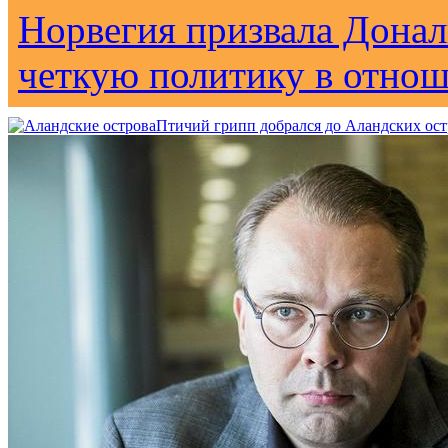
Норвегия призвала Донал
четкую политику в отно
Птичий грипп добрался до Аландских ос