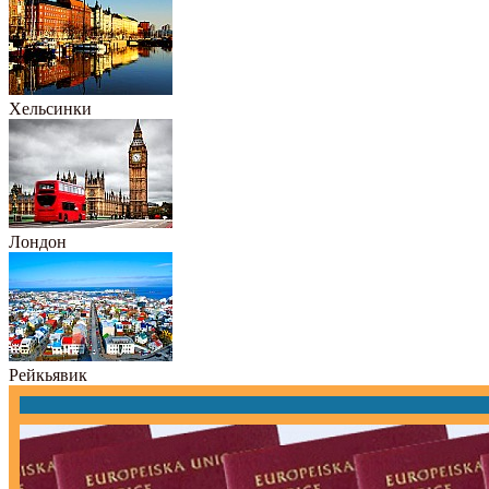
Хельсинки
Лондон
Рейкьявик