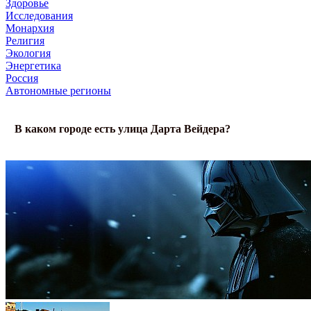
Здоровье
Исследования
Монархия
Религия
Экология
Энергетика
Россия
Автономные регионы
В каком городе есть улица Дарта Вейдера?