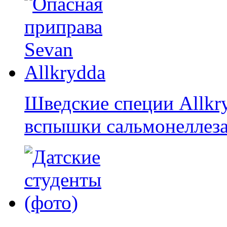
Шведские специи Allkr
вспышки сальмонеллез