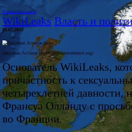
Великобритания
WikiLeaks
Власть и полит
05.07.2015
Джулиан Ассанж (фото: popularresistance.org)
Основатель WikiLeaks, ко
причастность к сексуальн
четырехлетней давности, 
Франсуа Олланду с просьб
во Франции.