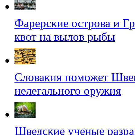
Фарерские острова и Г
квот на вылов рыбы
Словакия поможет Швец
нелегального оружия
Шведские ученые разра