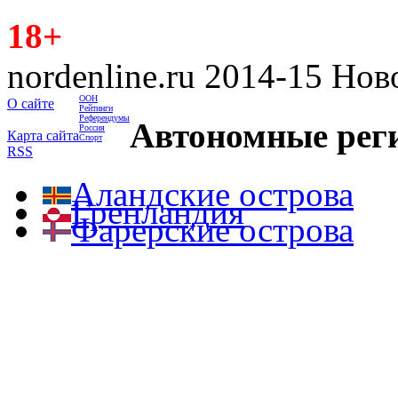
18+
nordenline.ru 2014-15 Но
ООН
О сайте
Рейтинги
Референдумы
Автономные рег
Россия
Карта сайта
Спорт
RSS
Аландские острова
Гренландия
Фарерские острова