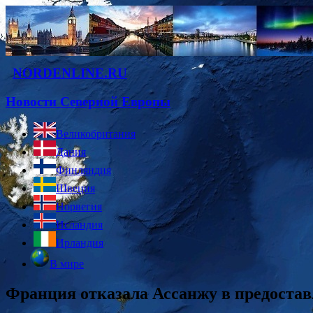
NORDENLINE.RU
Новости Северной Европы
Великобритания
Дания
Финляндия
Швеция
Норвегия
Исландия
Ирландия
В мире
Франция отказала Ассанжу в предоста