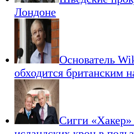
Лондоне
Основатель Wi
обходится британским 
Сигги «Хакер»
исландских крон в поль