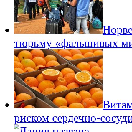
Норве
тюрьму «фальшивых ми
Витам
риском сердечно-сосуд