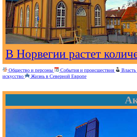
В Норвегии растет колич
Общество и персоны
События и происшествия
Власть
искусство
Жизнь в Северной Европе
Ак