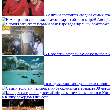
В Англии состоится свадьба самых ст
В Австрал
Яп
В Норвегии создали самое большое в 
Исландия стала консультантом Японии
Са
в Книгу рекордов Гиннесса