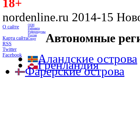
18+
nordenline.ru 2014-15 Но
ООН
О сайте
Рейтинги
Референдумы
Автономные рег
Россия
Карта сайта
Спорт
RSS
Twitter
Аландские острова
Facebook
Гренландия
Фарерские острова