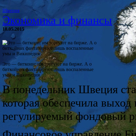
Швеция
Экономика и финансы
18.05.2015
Это — биткоин: им торгуют на бирже. А о
биткойнах фантазируют лишь воспаленные
умы и Википедия
В понедельник Швеция ста
которая обеспечила выход
регулируемый фондовый р
Финансовое управление Fi