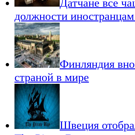
Датчане все ч
должности иностранцам
Финляндия вно
страной в мире
Швеция отобра