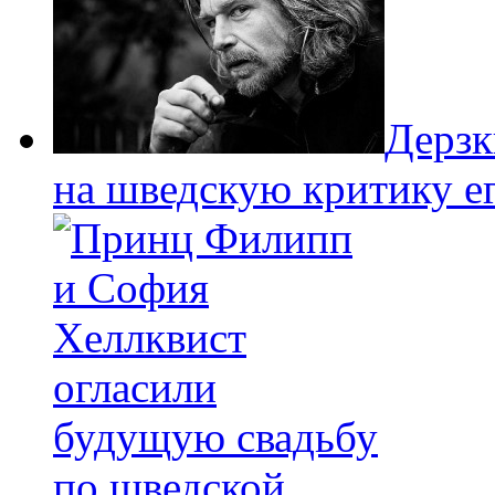
Дерзк
на шведскую критику е