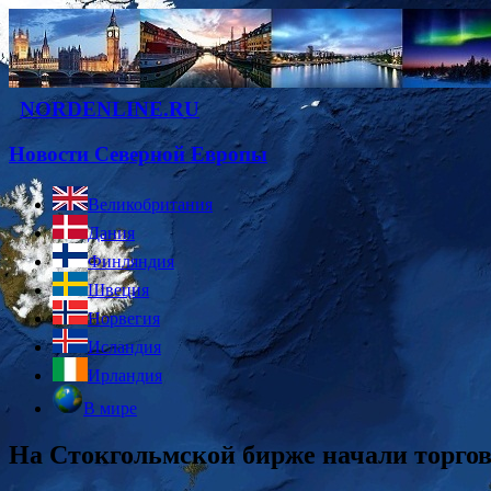
NORDENLINE.RU
Новости Северной Европы
Великобритания
Дания
Финляндия
Швеция
Норвегия
Исландия
Ирландия
В мире
На Стокгольмской бирже начали торго