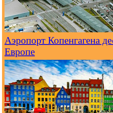
Аэропорт Копенгагена де
Европе