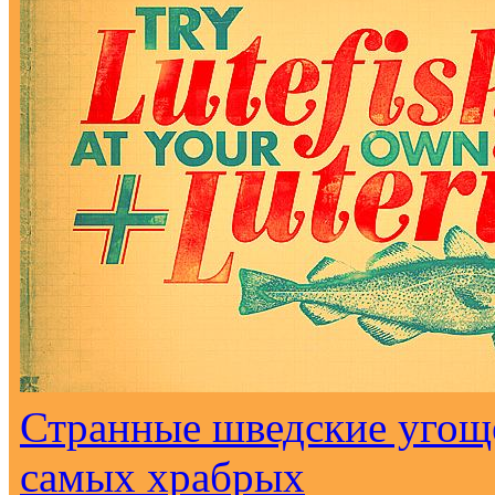
Странные шведские угоще
самых храбрых