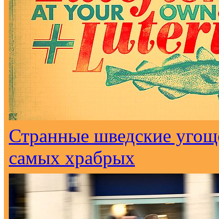
Странные шведские угоще
самых храбрых