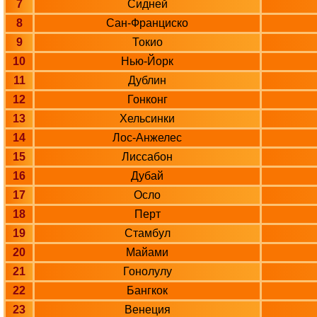
7
Сидней
8
Сан-Франциско
9
Токио
10
Нью-Йорк
11
Дублин
12
Гонконг
13
Хельсинки
14
Лос-Анжелес
15
Лиссабон
16
Дубай
17
Осло
18
Перт
19
Стамбул
20
Майами
21
Гонолулу
22
Бангкок
23
Венеция