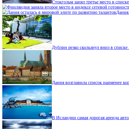
Стокгольм занял третье место в списк
Дания 
Дублин резко скользнул вниз в списке
Дания возглавила список наименее ко
В Исландии самая дорогая аренда авт