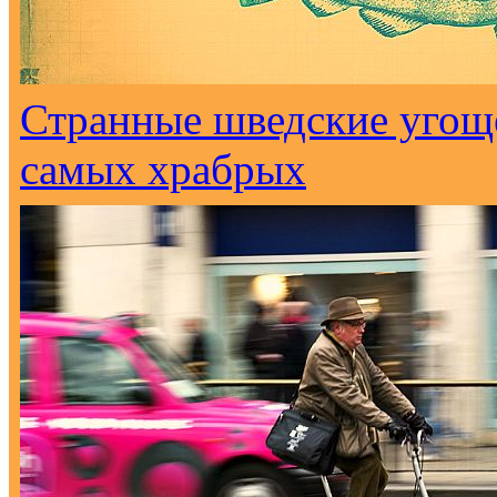
Странные шведские угоще
самых храбрых