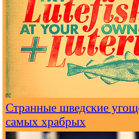
Странные шведские угоще
самых храбрых