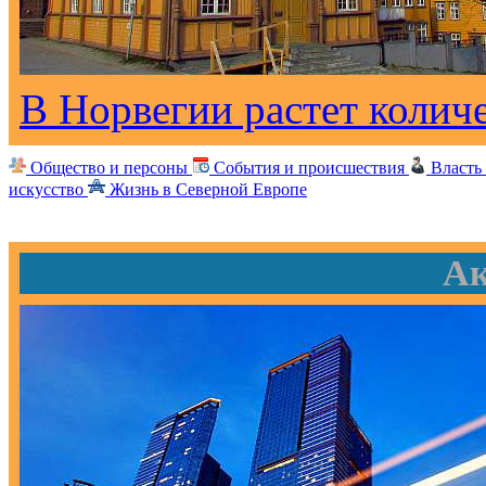
В Норвегии растет колич
Общество и персоны
События и происшествия
Власть
искусство
Жизнь в Северной Европе
Ак