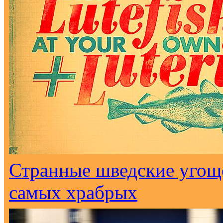
Странные шведские угоще
самых храбрых