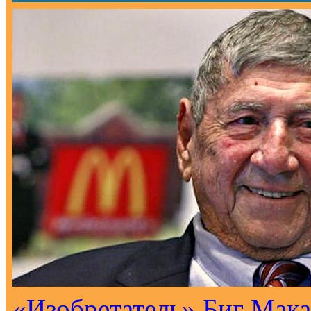
«Изобретатель» Биг Мака 