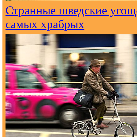
Странные шведские угоще
самых храбрых