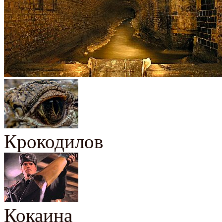
Крокодилов
Кокаина