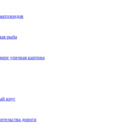
рматозоидов
ная рыба
мире уличная картина
ый круг
ительства дороги