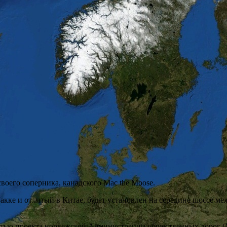
воего соперника, канадского Mac the Moose.
кке и отлитый в Китае, будет установлен на середине шоссе м
 частью проекта норвежской Администрации общественных дорог