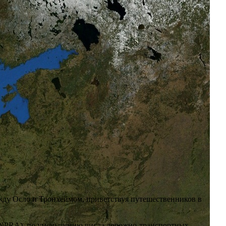
ежду Осло и Тронхеймом, приветствуя путешественников в
 (NPRA), по уменьшению числа дорожно-транспортных