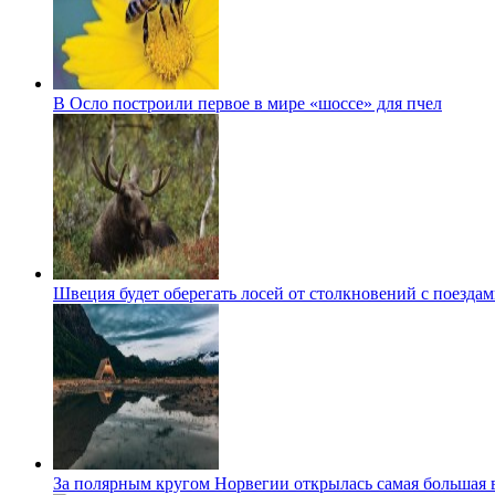
В Осло построили первое в мире «шоссе» для пчел
Швеция будет оберегать лосей от столкновений с поезда
За полярным кругом Норвегии открылась самая большая в