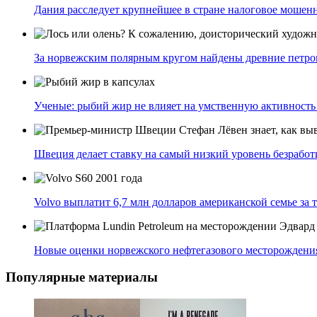
Дания расследует крупнейшее в стране налоговое мошен
За норвежским полярным кругом найдены древние петр
Ученые: рыбий жир не влияет на умственную активность
Швеция делает ставку на самый низкий уровень безрабо
Volvo выплатит 6,7 млн долларов американской семье за 
Новые оценки норвежского нефтегазового месторождени
Популярные материалы