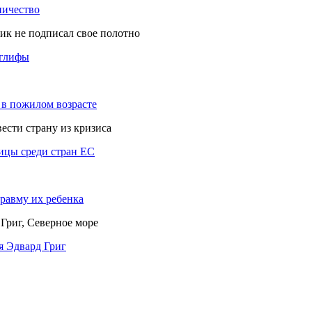
ничество
оглифы
 в пожилом возрасте
тицы среди стран ЕС
травму их ребенка
я Эдвард Григ