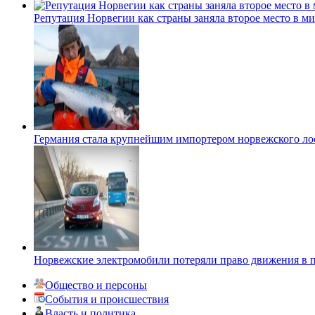
Репутация Норвегии как страны заняла второе место в м
Германия стала крупнейшим импортером норвежского ло
Норвежские электромобили потеряли право движения в п
Общество и персоны
События и происшествия
Власть и политика