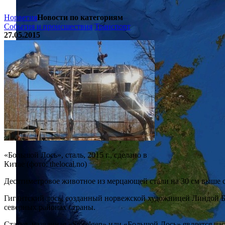
Норвегия
Новости по категориям
События и происшествия
Транспорт
27.05.2015
«Большой Лось», сталь, 2015 г., сделано в
Китае (фото: thelocal.no)
Десятиметровое животное из мерцающей стали на 30 см выше с
Гигантский лось, созданный норвежской художницей Линдой Ба
северных районах страны.
Статуя, названная «Storelgen» или «Большой Лось» является