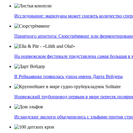
Исследование: марихуана может снизить количество спе
Приятного аппетита: Сюрстрёмминг или ферментирован
На норвежском фестивале представлена самая большая в 
В Рейкьявике появилась улица имени Дарта Вейдера
Норвежский трубопровод первым в мире пересек полярн
Исландские экологи объединились с эльфами против стро