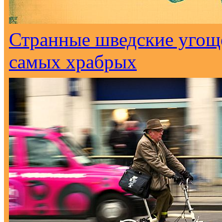
Странные шведские угоще
самых храбрых