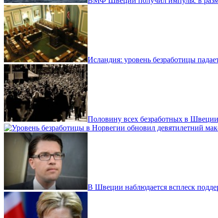
ВМФ Швеции получил импульс в разм
Исландия: уровень безработицы падает
Половину всех безработных в Швеции
В Швеции наблюдается всплеск подде