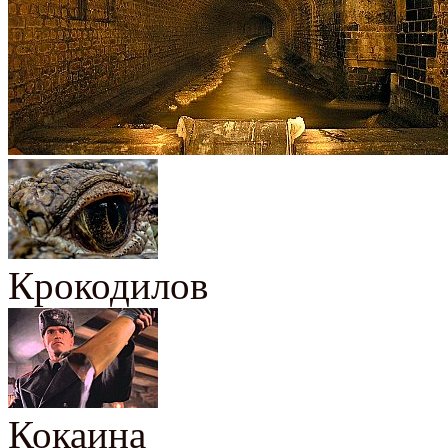
Крокодилов
Кокаина