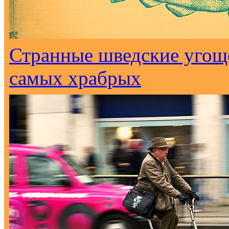
Странные шведские угоще
самых храбрых