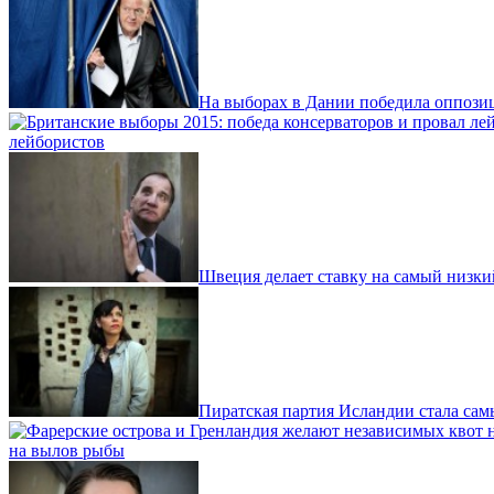
На выборах в Дании победила оппози
лейбористов
Швеция делает ставку на самый низки
Пиратская партия Исландии стала са
на вылов рыбы