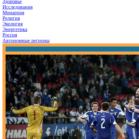
Здоровье
Исследования
Монархия
Религия
Экология
Энергетика
Россия
Автономные регионы