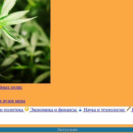
бных целях
х вузов мира
 и политика
Экономика и финансы
Наука и технологии
Актуально