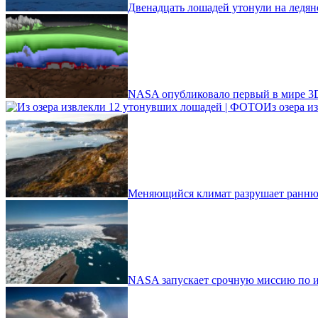
Двенадцать лошадей утонули на ледян
NASA опубликовало первый в мире 3D
Из озера 
Меняющийся климат разрушает ранн
NASA запускает срочную миссию по и