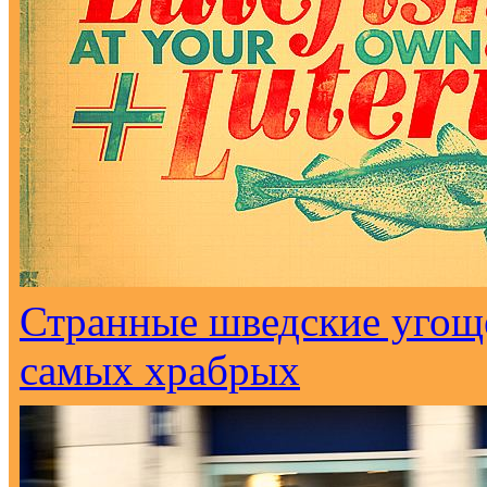
Странные шведские угоще
самых храбрых