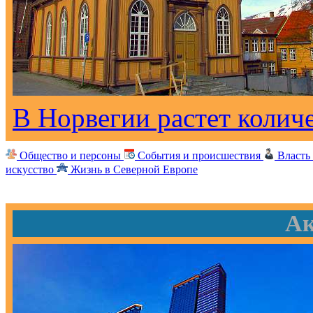
В Норвегии растет колич
Общество и персоны
События и происшествия
Власть
искусство
Жизнь в Северной Европе
Ак