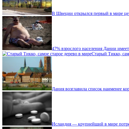
В Швеции открылся первый в мире ц
47% взрослого населения Дании имее
Старый Тикко, сам
Дания возглавила список наименее ко
Исландия — крупнейший в мире потре