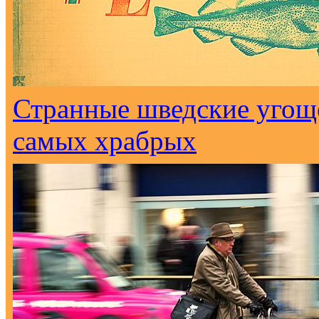
Странные шведские угоще
самых храбрых