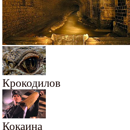
Крокодилов
Кокаина