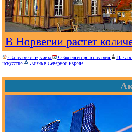
В Норвегии растет колич
Общество и персоны
События и происшествия
Власть
искусство
Жизнь в Северной Европе
Ак