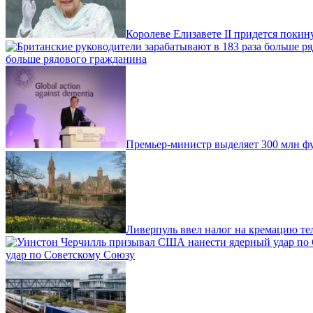
Королеве Елизавете II придется поки
больше рядового гражданина
Премьер-министр выделяет 300 млн фу
Ливерпуль ввел налог на кремацию те
удар по Советскому Союзу