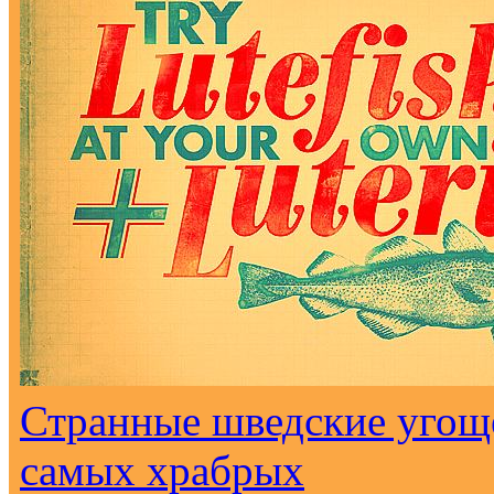
Странные шведские угоще
самых храбрых