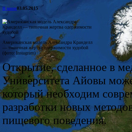
03.05.2015
В мире
Американская модель Александра Кранделл
— типичная жертва одержимости худобой
(фото: Instagram)
Открытие, сделанное в м
Университета Айовы може
который необходим совре
разработки новых методов
пищевого поведения.