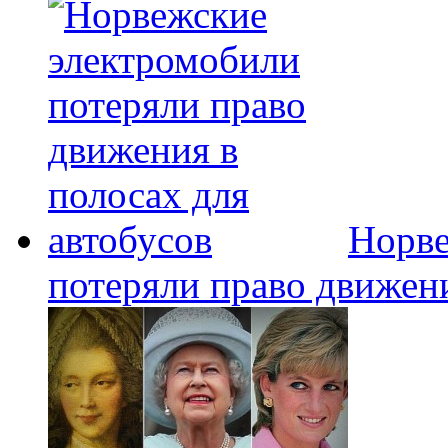
Норве
потеряли право движени