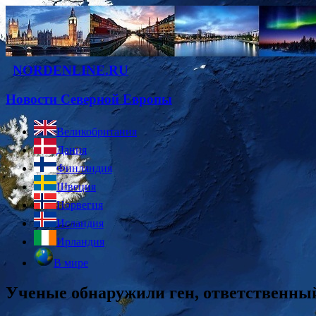
NORDENLINE.RU
Новости Северной Европы
Великобритания
Дания
Финляндия
Швеция
Норвегия
Исландия
Ирландия
В мире
Ученые обнаружили ген, ответственны