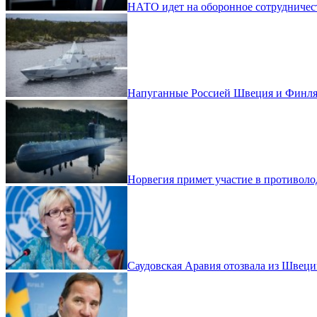
НАТО идет на оборонное сотрудниче
Напуганные Россией Швеция и Финля
Норвегия примет участие в противо
Саудовская Аравия отозвала из Швеци