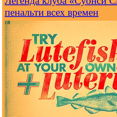
Легенда клуба «Суонси С
пенальти всех времен