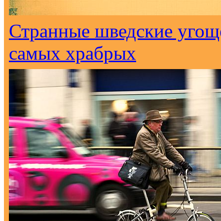
Странные шведские угоще
самых храбрых