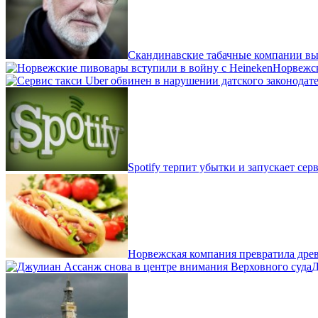
Скандинавские табачные компании вы
Норвежск
Spotify терпит убытки и запускает сер
Норвежская компания превратила древ
Д