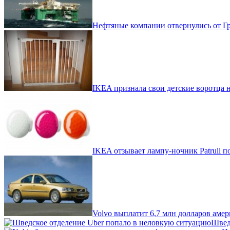
Нефтяные компании отвернулись от Г
IKEA признала свои детские воротца
IKEA отзывает лампу-ночник Patrull 
Volvo выплатит 6,7 млн долларов амер
Швед