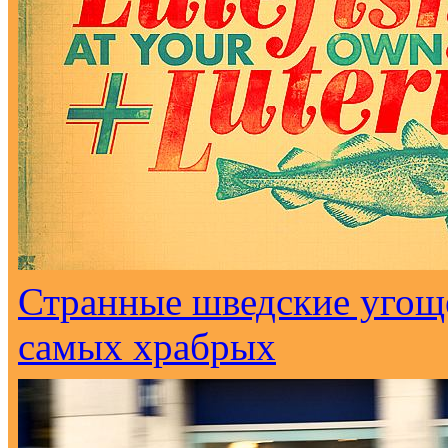
Странные шведские угоще
самых храбрых