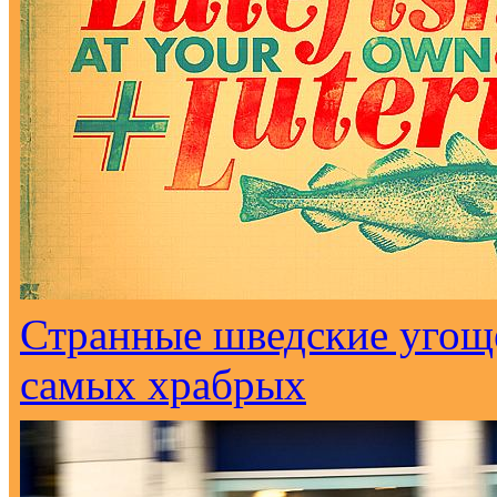
Странные шведские угоще
самых храбрых