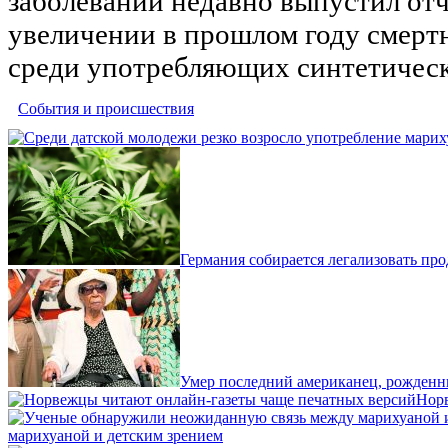
заболеваний недавно выпустил отч
увеличении в прошлом году смерт
среди употребляющих синтетическ
События и происшествия
Германия собирается легализовать пр
Умер последний американец, рожденн
Норв
марихуаной и детским зрением