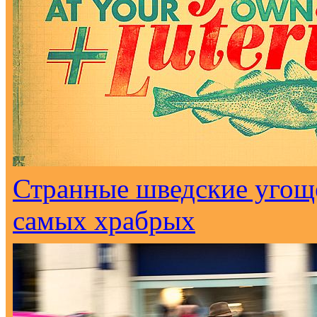
Странные шведские угоще
самых храбрых