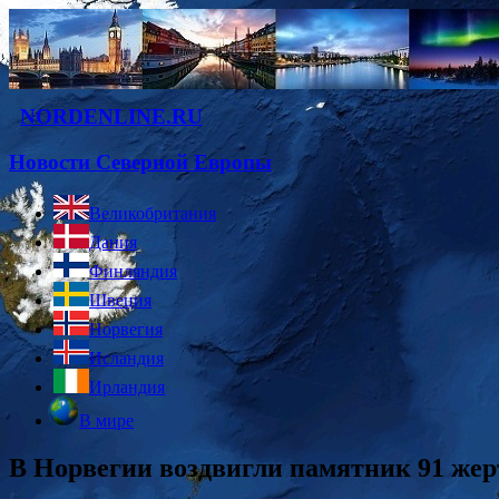
NORDENLINE.RU
Новости Северной Европы
Великобритания
Дания
Финляндия
Швеция
Норвегия
Исландия
Ирландия
В мире
В Норвегии воздвигли памятник 91 жер