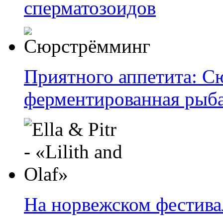
сперматозоидов
Приятного аппетита: С
ферментированная рыб
На норвежском фестива