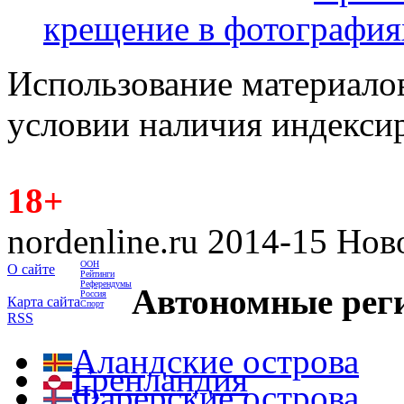
крещение в фотография
Использование материалов
условии наличия индекси
18+
nordenline.ru 2014-15 Но
ООН
О сайте
Рейтинги
Референдумы
Автономные рег
Россия
Карта сайта
Спорт
RSS
Аландские острова
Гренландия
Фарерские острова