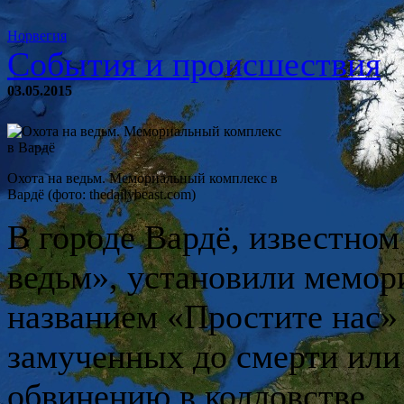
Норвегия
События и происшествия
03.05.2015
Охота на ведьм. Мемориальный комплекс в
Вардё (фото: thedailybeast.com)
В городе Вардё, известном
ведьм», установили мемор
названием «Простите нас»
замученных до смерти или
обвинению в колдовстве.