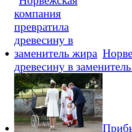
Норве
древесину в заменител
Прибы