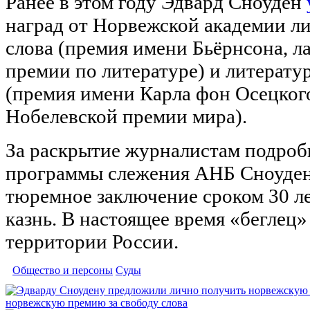
Ранее в этом году Эдвард Сноуден
наград от Норвежской академии л
слова (премия имени Бьёрнсона, л
премии по литературе) и литерат
(премия имени Карла фон Осецкого
Нобелевской премии мира).
За раскрытие журналистам подроб
программы слежения АНБ Сноудену
тюремное заключение сроком 30 ле
казнь. В настоящее время «беглец»
территории России.
Общество и персоны
Суды
норвежскую премию за свободу слова