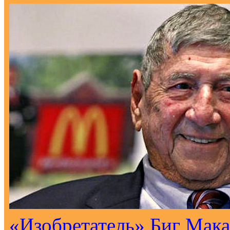
«Изобретатель» Биг Мака 