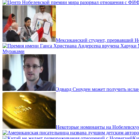
Мексиканский студент, прервавший Н
Мураками
Эдвард Сноуден может получить исла
Некоторые номинанты на Нобелевскую
Ки