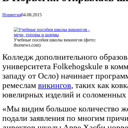
Норвегия
04.08.2015
Учебные пособия школы викингов (фото:
thornews.com)
Колледж дополнительного образова
университета Folkehogskule в ком
западу от Осло) начинает програм
ремеслам
викингов
, таких как ков
ювелирных изделий и соломенных
«Мы видим большое количество ж
подали заявления по многим прич
директор школы Арве Хасби норв