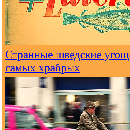
Странные шведские угоще
самых храбрых