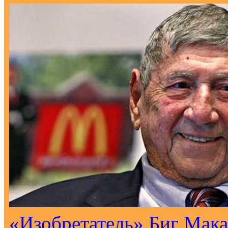
«Изобретатель» Биг Мака 