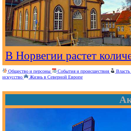
В Норвегии растет колич
Общество и персоны
События и происшествия
Власть
искусство
Жизнь в Северной Европе
Ак