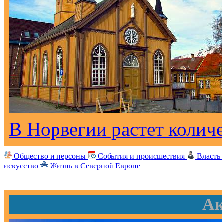
В Норвегии растет колич
Общество и персоны
События и происшествия
Власть
искусство
Жизнь в Северной Европе
Ак