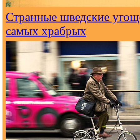
Странные шведские угоще
самых храбрых