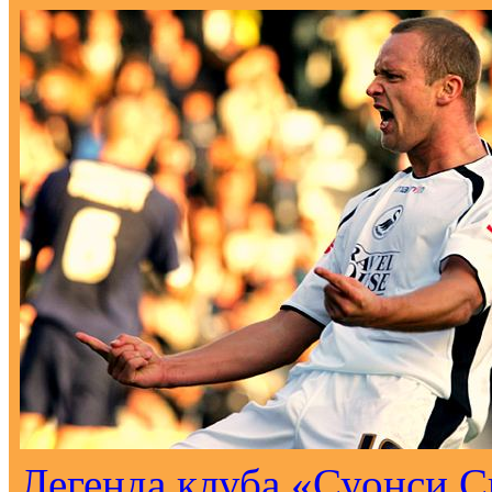
Легенда клуба «Суонси С