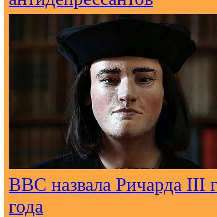
ВВС назвала Ричарда III
года