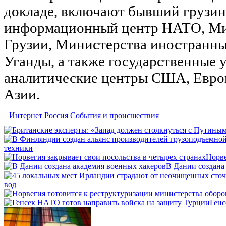
докладе, включают бывший грузи
информационный центр НАТО, Ми
Грузии, Министерства иностранны
Уганды, а также государственные 
аналитические центры США, Евро
Азии.
Интернет
Россия
События и происшествия
техники
Норве
В Дании создана
вод
Генс