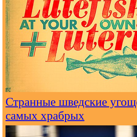
Странные шведские угоще
самых храбрых