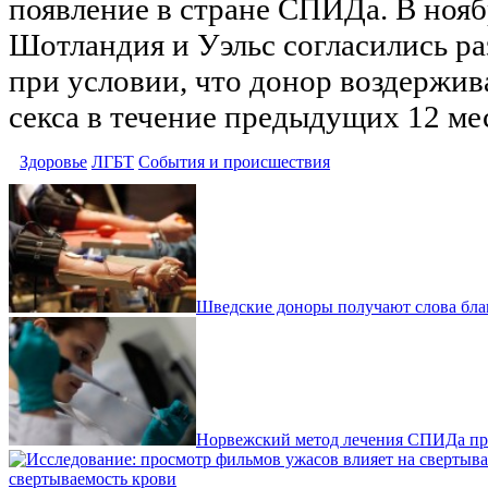
появление в стране СПИДа. В нояб
Шотландия и Уэльс согласились ра
при условии, что донор воздержив
секса в течение предыдущих 12 ме
Здоровье
ЛГБТ
События и происшествия
Шведские доноры получают слова бл
Норвежский метод лечения СПИДа пр
свертываемость крови