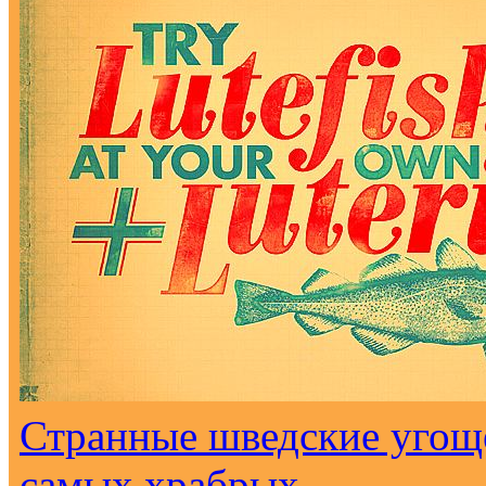
Странные шведские угоще
самых храбрых