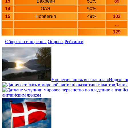
15
Бахрейн
51%
89
14
ОАЭ
50%
...
15
Норвегия
49%
103
...
129
Общество и персоны
Опросы
Рейтинги
Норвегия вновь возглавила «Индекс 
Дания 
английским языком