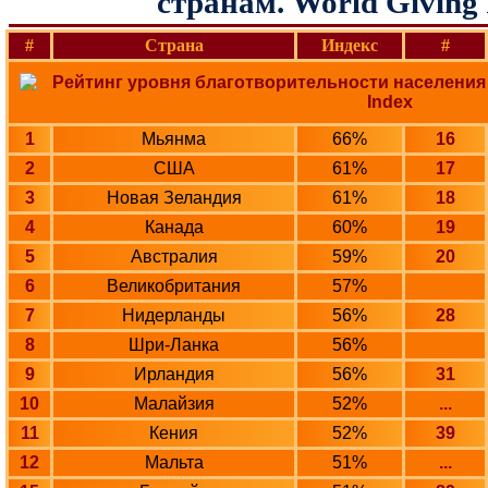
странам. World Giving 
#
Страна
Индекс
#
1
Мьянма
66%
16
2
США
61%
17
3
Новая Зеландия
61%
18
4
Канада
60%
19
5
Австралия
59%
20
6
Великобритания
57%
7
Нидерланды
56%
28
8
Шри-Ланка
56%
9
Ирландия
56%
31
10
Малайзия
52%
...
11
Кения
52%
39
12
Мальта
51%
...