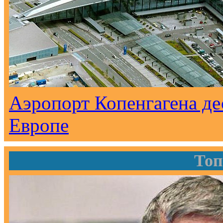
Аэропорт Копенгагена де
Европе
Топ