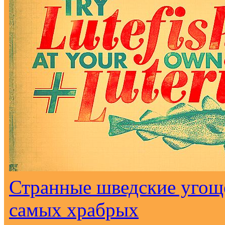
Странные шведские угоще
самых храбрых