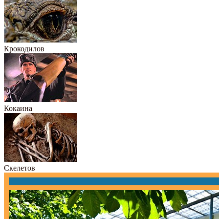
Крокодилов
Кокаина
Скелетов