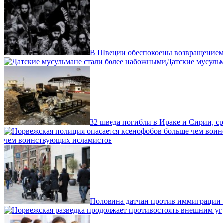
В Швеции обеспокоены возвращением
Датские мусуль
32 шведа погибли в Ираке и Сирии, с
чем воинствующих исламистов
Половина датчан против иммиграции 