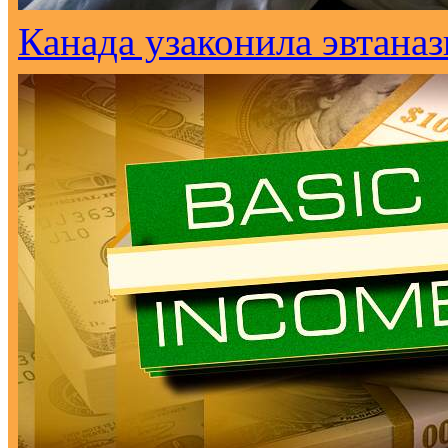
Канада узаконила эвтана