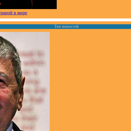
траной в мире
Топ новостей