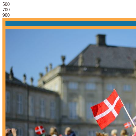
500
700
900