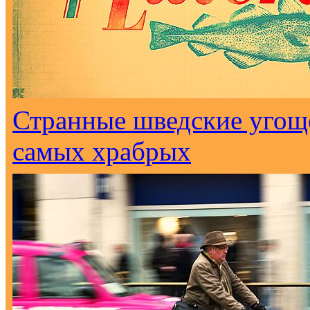
Странные шведские угоще
самых храбрых