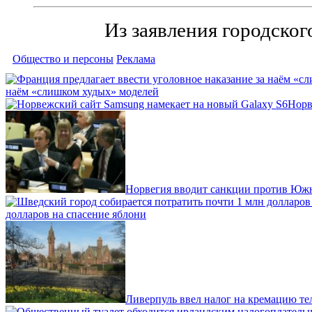
Из заявления городског
Общество и персоны
Реклама
наём «слишком худых» моделей
Норв
Норвегия вводит санкции против Юж
долларов на спасение яблони
Ливерпуль ввел налог на кремацию те