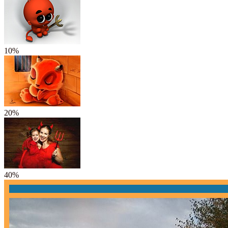
10%
20%
40%