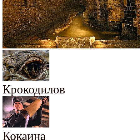
Крокодилов
Кокаина