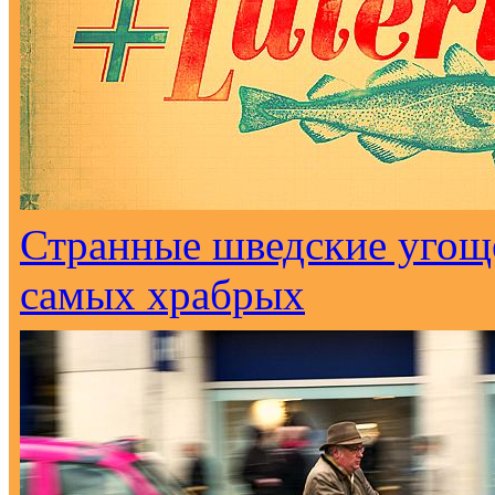
Странные шведские угоще
самых храбрых