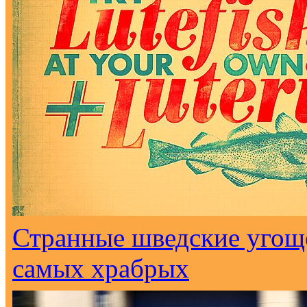
Странные шведские угоще
самых храбрых