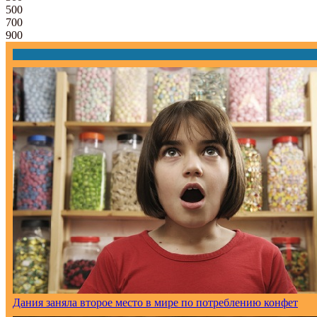
500
700
900
Дания заняла второе место в мире по потреблению конфет