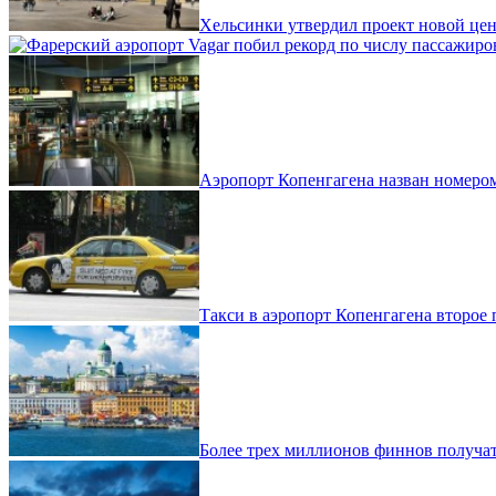
Хельсинки утвердил проект новой цен
Аэропорт Копенгагена назван номеро
Такси в аэропорт Копенгагена второе 
Более трех миллионов финнов получа