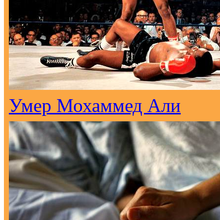
Умер Мохаммед Али