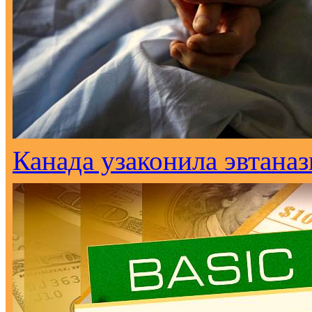
Канада узаконила эвтана