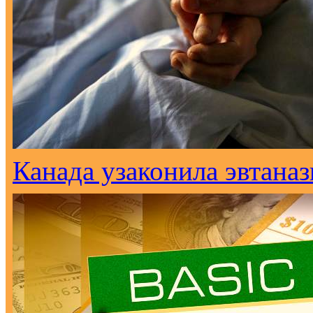
Канада узаконила эвтана