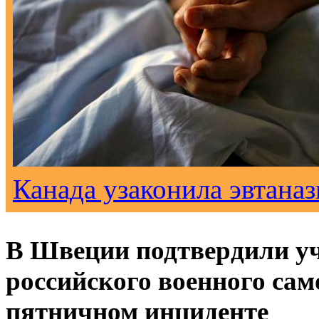
Канада узаконила эвтана
В Швеции подтвердили у
российского военного сам
пятничном инциденте