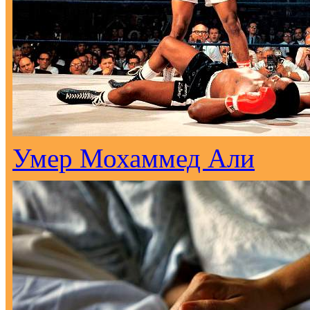
Умер Мохаммед Али