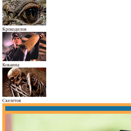
Крокодилов
Кокаина
Скелетов