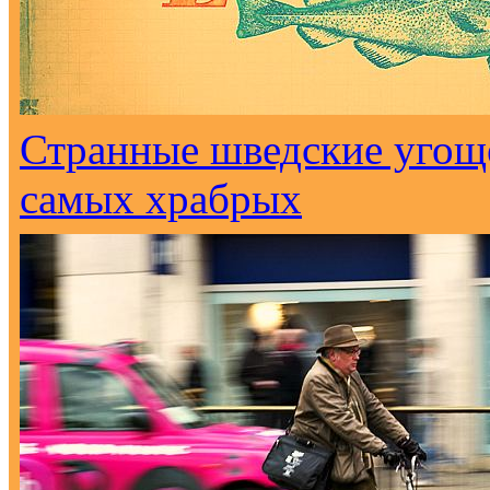
Странные шведские угоще
самых храбрых